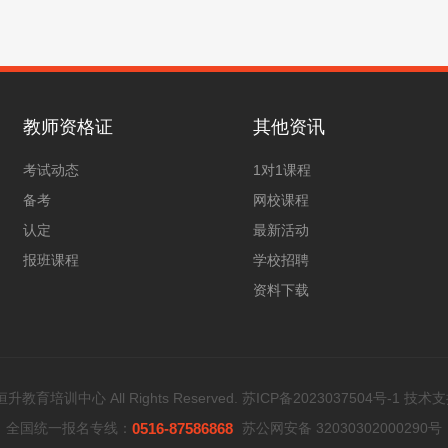
教师资格证
其他资讯
考试动态
1对1课程
备考
网校课程
认定
最新活动
报班课程
学校招聘
资料下载
教育培训中心 All Rights Reserved.
苏ICP备2023037504号-1
技术支
全国统一报名专线：
0516-87586868
苏公网安备 32030302000290号