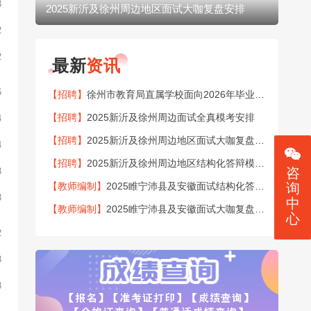
3
2025新沂及徐州周边地区面试大咖复盘安排
20
2
2
最新
资讯
6
【招聘】
徐州市教育局直属学校面向2026年毕业生公开招聘151名教师公告
【招聘】
2025新沂及徐州周边面试全真模考安排
4
【招聘】
2025新沂及徐州周边地区面试大咖复盘安排
4
【招聘】
2025新沂及徐州周边地区结构化答辩模考安排
咨
3
【教师编制】
2025睢宁沛县及安徽面试结构化答辩模考安排
询
3
中
【教师编制】
2025睢宁沛县及安徽面试大咖复盘安排
心
2
8
8