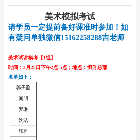
美术模拟考试
请学员一定提前备好课准时参加！如
有疑问单独微信
15162258288吉老师
美术试讲模考
【
1组】
时间：
3月25日下午2点-5点
；地点：
恒升总部
名单如下：
郭子盈
闻明
罗琳
沈洁
张雅