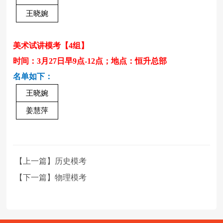
王晓婉
美术试讲模考
【
4
组】
时间：
3月27日早9点-12点
；地点：
恒升总部
名单如下：
王晓婉
姜慧萍
【上一篇】历史模考
【下一篇】物理模考