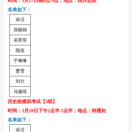
时间：
3月27日晚6点-9点
；地点：恒升总部
名单如下：
余洁
张丽娟
吴奕瑄
陆连
于琳琳
曹雪
刘方
马璐瑶
历史组模拟考试
【
3
组】
时间：
3月28日下午2点半-5点半
；地点：待通知
名单如下：
余洁