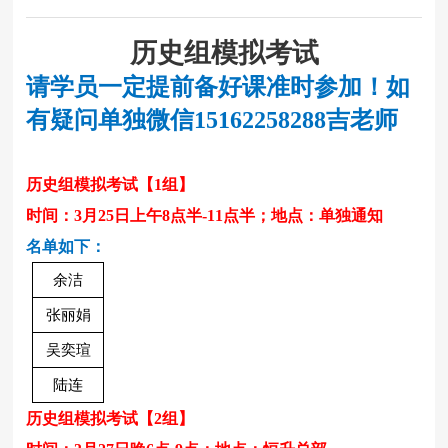
历史组模拟考试
请学员一定提前备好课准时参加！如
有疑问单独微信
15162258288吉老师
历史组模拟考试
【
1组】
时间：
3月25日上午8点半-11点半
；地点：
单独通知
名单如下：
余洁
张丽娟
吴奕瑄
陆连
历史组模拟考试
【
2
组】