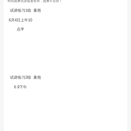
时间观摩试讲或者答辩，观摩不安排！
试讲练习1组
童尧
6月4日上午10
点半
试讲练习2组
童尧
6.9下午