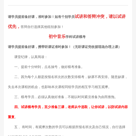
试讲和答辩冲突，请以试讲
请学员提前备好课，准时参加！如有个别学员
优先，
答辩自行选择其他组别参加！
初中音乐
学科试讲模考
请学员提前备好课，携带听课证准时参加！（无听课证凭收据现场办理上课）
课堂纪律，认真阅读：
一、提前十分钟到，点名抽号，做好模考准备。
二、因为每个人都是按报名班次的次数安排模考，缺课不再安排。随意缺课，
失去本次课程的机会，也影响本次课程同组学员的相互学习相互观摩。
三、模考学员，必须认真做好准备，不能以时间紧没准备为由而推拖。
四、试讲模考学员，至少准备三课，老师从中选取，让你试讲，以防试讲内容
重复
。
五 、有时间，有观摩次数的学员可以根据所报名班次及自己情况，自行选择