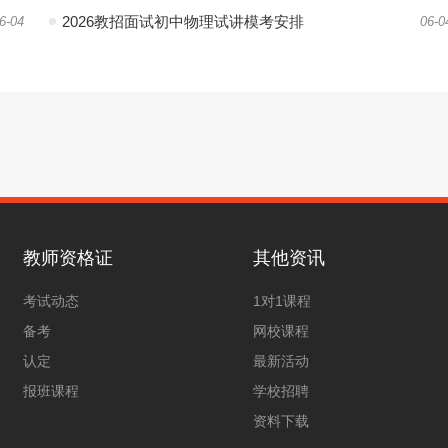
2026教招面试初中物理试讲模考安排
6-04
06-0
教师资格证
其他资讯
考试动态
1对1课程
备考
网校课程
认定
最新活动
报班课程
学校招聘
资料下载