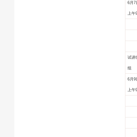
6
月
7
上午
试讲
组
6
月
9
上午