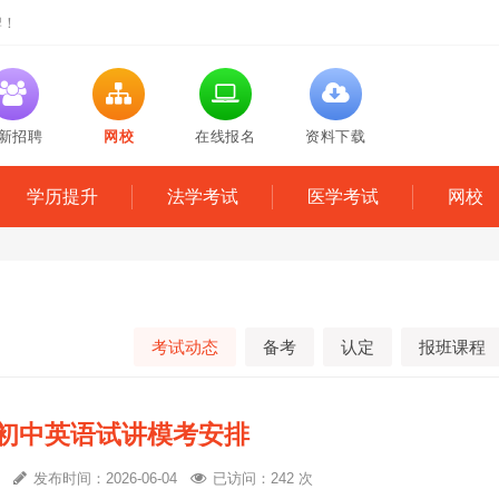
牌！
新招聘
网校
在线报名
资料下载
学历提升
法学考试
医学考试
网校
考试动态
备考
认定
报班课程
试初中英语试讲模考安排
心
发布时间：2026-06-04
已访问：242 次