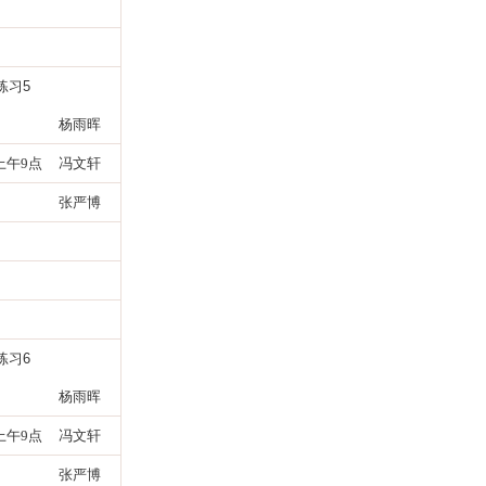
练习
5
杨雨晖
7上午9点
冯文轩
张严博
练习
6
杨雨晖
2上午9点
冯文轩
张严博