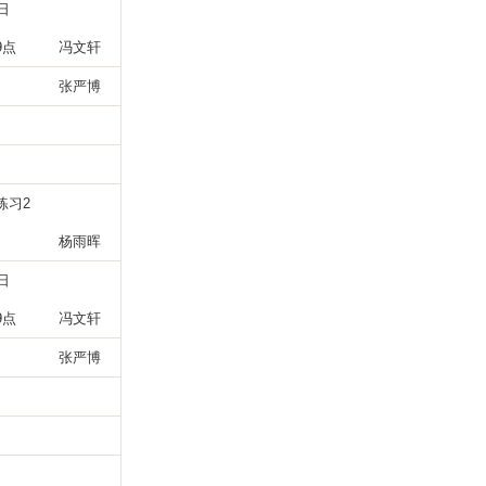
日
9
点
冯文轩
张严博
练习
2
杨雨晖
日
9
点
冯文轩
张严博