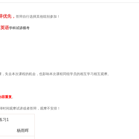
讲模考安排
2025新沂及徐州周边面试全真模考安排
讲优先，
答辩自行选择其他组别参加！
中英语
学科试讲模考
，失去本次课程的机会，也影响本次课程同组学员的相互学习相互观摩。
内容重复
。
择时间观摩试讲或者答辩，观摩不安排！
练习
1
杨雨晖