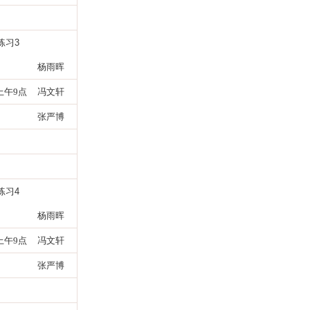
练习
3
杨雨晖
3上午9点
冯文轩
张严博
练习
4
杨雨晖
5上午9点
冯文轩
张严博