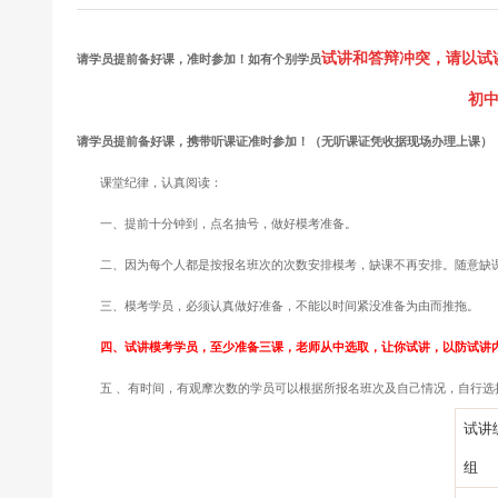
24上教师资格证面试信息试
试讲和答辩冲突，请以试
请学员提前备好课，准时参加！如有个别学员
初
请学员提前备好课，携带听课证准时参加！（无听课证凭收据现场办理上课）
课堂纪律，认真阅读：
一、提前十分钟到，点名抽号，做好模考准备。
二、因为每个人都是按报名班次的次数安排模考，缺课不再安排。随意缺课
三、模考学员，必须认真做好准备，不能以时间紧没准备为由而推拖。
四、试讲模考学员，至少准备三课，老师从中选取，让你试讲，以防试讲
五 、有时间，有观摩次数的学员可以根据所报名班次及自己情况，自行选
试讲
组