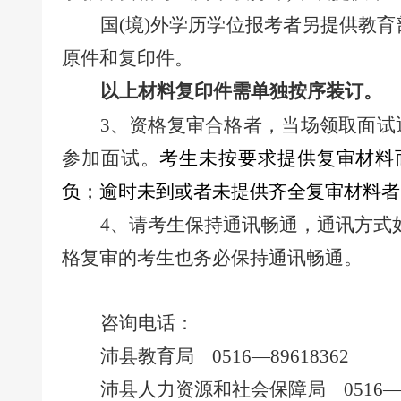
国
(境)外学历学位报考者另提供教育
原件和复印件。
以上材料复印件需单独按序装订。
3、
资格复审合格者，当场领取面试
参加面试
。
考生未按要求提供复审材料
负；逾时未到或者未提供齐全复审材料者
4
、请考生保持通讯畅通，通讯方式
格复审的考生也务必保持通讯畅通。
咨询
电话：
沛县教育局
0516
—
89618362
沛县人力资源和社会保障局
0516