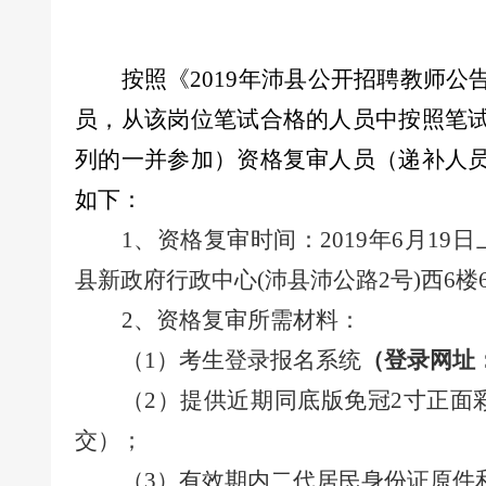
按照《
2019年
沛
县公开招聘教师公
员，从该岗位笔试合格的人员中按照笔
列的一并参加）资格复审人员（
递补
人
如下：
1、资格复审时间：2019年6月19日上午
县新政府行政中心
(沛县沛公路2号)西
6
楼
2、资格复审所需材料：
（
1）
考生登录报名系统
（登录网址
（
2
）
提供近期同底版免冠
2寸正面
交）；
（
3
）
有效期内二代居民身份证原件