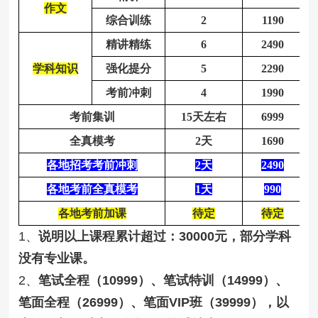
作文
综合训练
2
1190
精讲精练
6
2490
学科知识
强化提分
5
2290
考前冲刺
4
1990
考前集训
15天左右
6999
全真模考
2天
1690
各地招考考前冲刺
2天
2490
各地考前全真模考
1天
990
各地考前加课
待定
待定
1、
说明以上课程累计超过：
30000元，部分学科
没有专业课。
2、
笔试全程（
10999）、笔试特训（14999）、
笔面全程（26999）、笔面VIP班（39999），以