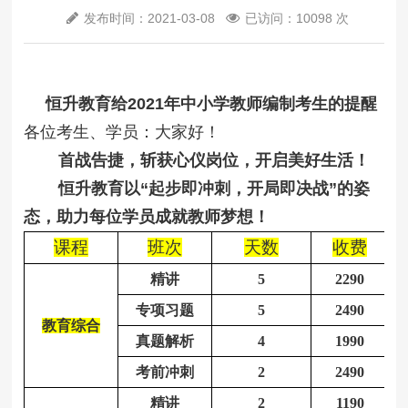
发布时间：2021-03-08
已访问：10098 次
恒升教育给
2021
年
中小学教师
编制考生的提醒
各位考生、学员：大家好！
首战告捷，斩获心仪岗位，开启美好生活！
恒升教育以
“起步即冲刺，开局即决战”的姿
态，助力每位学员成就教师梦想！
课程
班次
天数
收费
精讲
5
2290
专项习题
5
2490
教育综合
真题解析
4
1990
考前冲刺
2
2490
精讲
2
1190