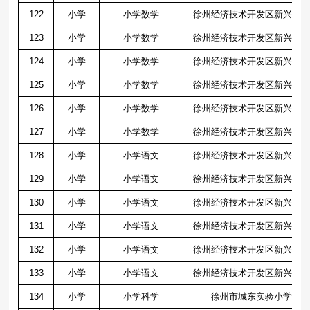
122
小学
小学数学
徐州经济技术开发区新兴小学
123
小学
小学数学
徐州经济技术开发区新兴小学
124
小学
小学数学
徐州经济技术开发区新兴小学
125
小学
小学数学
徐州经济技术开发区新兴小学
126
小学
小学数学
徐州经济技术开发区新兴小学
127
小学
小学数学
徐州经济技术开发区新兴小学
128
小学
小学语文
徐州经济技术开发区新兴小学
129
小学
小学语文
徐州经济技术开发区新兴小学
130
小学
小学语文
徐州经济技术开发区新兴小学
131
小学
小学语文
徐州经济技术开发区新兴小学
132
小学
小学语文
徐州经济技术开发区新兴小学
133
小学
小学语文
徐州经济技术开发区新兴小学
134
小学
小学科学
徐州市城东实验小学