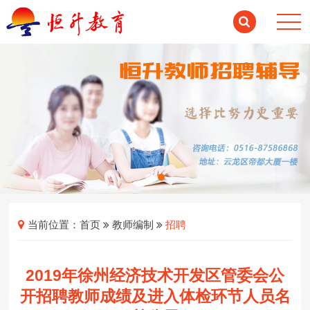
当前位置：
首页
教师编制
招聘
2019年徐州经济技术开发区管委会公
开招聘教师成绩及进入体检环节人员名