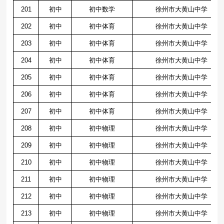
201
初中
初中数学
徐州市大黄山中学
202
初中
初中体育
徐州市大黄山中学
203
初中
初中体育
徐州市大黄山中学
204
初中
初中体育
徐州市大黄山中学
205
初中
初中体育
徐州市大黄山中学
206
初中
初中体育
徐州市大黄山中学
207
初中
初中体育
徐州市大黄山中学
208
初中
初中物理
徐州市大黄山中学
209
初中
初中物理
徐州市大黄山中学
210
初中
初中物理
徐州市大黄山中学
211
初中
初中物理
徐州市大黄山中学
212
初中
初中物理
徐州市大黄山中学
213
初中
初中物理
徐州市大黄山中学