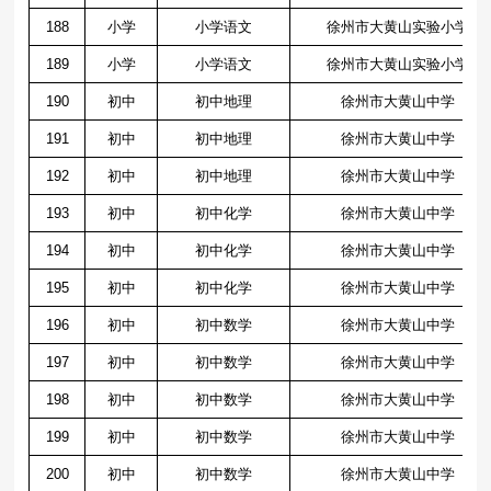
188
小学
小学语文
徐州市大黄山实验小学
189
小学
小学语文
徐州市大黄山实验小学
190
初中
初中地理
徐州市大黄山中学
191
初中
初中地理
徐州市大黄山中学
192
初中
初中地理
徐州市大黄山中学
193
初中
初中化学
徐州市大黄山中学
194
初中
初中化学
徐州市大黄山中学
195
初中
初中化学
徐州市大黄山中学
196
初中
初中数学
徐州市大黄山中学
197
初中
初中数学
徐州市大黄山中学
198
初中
初中数学
徐州市大黄山中学
199
初中
初中数学
徐州市大黄山中学
200
初中
初中数学
徐州市大黄山中学