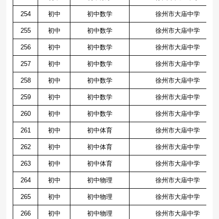
254
初中
初中数学
徐州市大庙中学
255
初中
初中数学
徐州市大庙中学
256
初中
初中数学
徐州市大庙中学
257
初中
初中数学
徐州市大庙中学
258
初中
初中数学
徐州市大庙中学
259
初中
初中数学
徐州市大庙中学
260
初中
初中数学
徐州市大庙中学
261
初中
初中体育
徐州市大庙中学
262
初中
初中体育
徐州市大庙中学
263
初中
初中体育
徐州市大庙中学
264
初中
初中物理
徐州市大庙中学
265
初中
初中物理
徐州市大庙中学
266
初中
初中物理
徐州市大庙中学