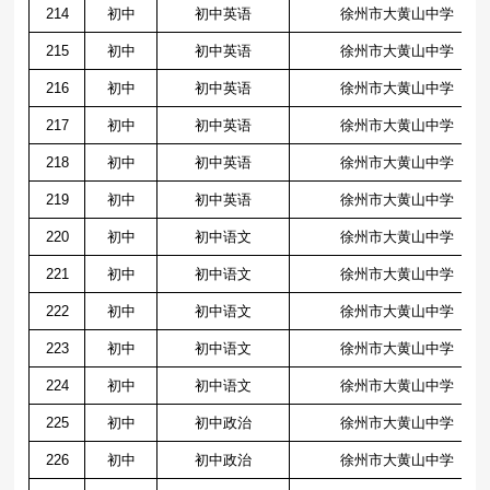
214
初中
初中英语
徐州市大黄山中学
215
初中
初中英语
徐州市大黄山中学
216
初中
初中英语
徐州市大黄山中学
217
初中
初中英语
徐州市大黄山中学
218
初中
初中英语
徐州市大黄山中学
219
初中
初中英语
徐州市大黄山中学
220
初中
初中语文
徐州市大黄山中学
221
初中
初中语文
徐州市大黄山中学
222
初中
初中语文
徐州市大黄山中学
223
初中
初中语文
徐州市大黄山中学
224
初中
初中语文
徐州市大黄山中学
225
初中
初中政治
徐州市大黄山中学
226
初中
初中政治
徐州市大黄山中学