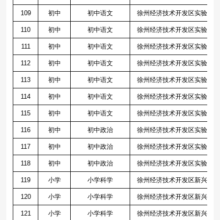
109
初中
初中语文
徐州经济技术开发区实验学校
110
初中
初中语文
徐州经济技术开发区实验学校
111
初中
初中语文
徐州经济技术开发区实验学校
112
初中
初中语文
徐州经济技术开发区实验学校
113
初中
初中语文
徐州经济技术开发区实验学校
114
初中
初中语文
徐州经济技术开发区实验学校
115
初中
初中语文
徐州经济技术开发区实验学校
116
初中
初中政治
徐州经济技术开发区实验学校
117
初中
初中政治
徐州经济技术开发区实验学校
118
初中
初中政治
徐州经济技术开发区实验学校
119
小学
小学科学
徐州经济技术开发区新兴小学
120
小学
小学科学
徐州经济技术开发区新兴小学
121
小学
小学科学
徐州经济技术开发区新兴小学