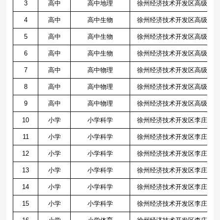
3
高中
高中地理
徐州经济技术开发区高级中学
4
高中
高中生物
徐州经济技术开发区高级中学
5
高中
高中生物
徐州经济技术开发区高级中学
6
高中
高中生物
徐州经济技术开发区高级中学
7
高中
高中物理
徐州经济技术开发区高级中学
8
高中
高中物理
徐州经济技术开发区高级中学
9
高中
高中物理
徐州经济技术开发区高级中学
10
小学
小学科学
徐州经济技术开发区李庄小学
11
小学
小学科学
徐州经济技术开发区李庄小学
12
小学
小学科学
徐州经济技术开发区李庄小学
13
小学
小学科学
徐州经济技术开发区李庄小学
14
小学
小学科学
徐州经济技术开发区李庄小学
15
小学
小学科学
徐州经济技术开发区李庄小学