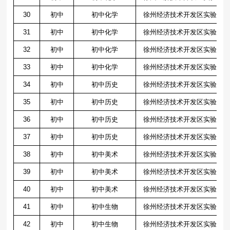
30
初中
初中化学
徐州经济技术开发区实验学校
31
初中
初中化学
徐州经济技术开发区实验学校
32
初中
初中化学
徐州经济技术开发区实验学校
33
初中
初中化学
徐州经济技术开发区实验学校
34
初中
初中历史
徐州经济技术开发区实验学校
35
初中
初中历史
徐州经济技术开发区实验学校
36
初中
初中历史
徐州经济技术开发区实验学校
37
初中
初中历史
徐州经济技术开发区实验学校
38
初中
初中美术
徐州经济技术开发区实验学校
39
初中
初中美术
徐州经济技术开发区实验学校
40
初中
初中美术
徐州经济技术开发区实验学校
41
初中
初中生物
徐州经济技术开发区实验学校
42
初中
初中生物
徐州经济技术开发区实验学校