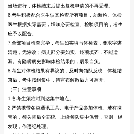
当场进行，体检结束后提出复检申请的不再受理。
6.考生积极配合医生认真检查所有项目，勿漏检。体检
医生根据实际需要，增加必要检查、检验项目的，考生
应予以配合。
7.全部项目检查完毕，考生如实填写体检表，要求字迹
清楚，无涂改；病史部分要如实、逐项填齐，不能遗
漏。有隐瞒病史影响体检结果的，后果自负。
8.考生对体检结果有异议的，及时向领队反映，体检结
束后，考生按组集中，待宣布解散后方可离开。
（三）注意事项
1.各考生须准时到达集中地点。
2.严禁携带各类通讯工具、电子产品参加体检。若有携
带的，须关闭后全部统一上缴领队集中保管，否则一经
发现，作违纪处理。