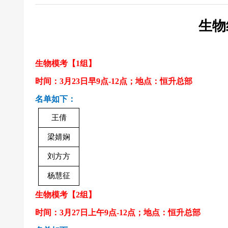
24上教师资格证面试信息试
生物
生物模考
【
1组】
时间：
3月23日早9点-12点
；地点：
恒升总部
名单如下：
王倩
梁婧娴
刘方方
杨慧征
生物模考
【
2
组】
时间：
3月27日上午9点-12点
；地点：
恒升总部