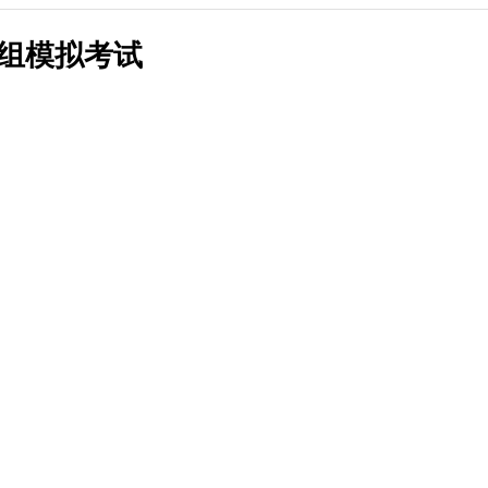
讲模考安排
2025新沂及徐州周边面试全真模考安排
组模拟考试