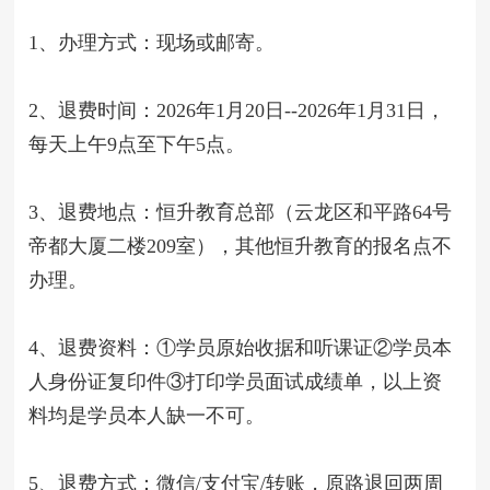
1、办理方式：现场或邮寄。
2、退费时间：202
6
年
1
月
20
日--202
6
年
1
月
31
日，
每
天
上午9点至下午5点。
3、退费地点：恒升教育总部（云龙区和平路64号
帝都大厦二
楼209室），其他恒升教育的报名点不
办理。
4、退费资料：①学员原始收据和听课证②学员本
人身份证复印件
③
打印学员
面试
成绩单，以上资
料均是学员本人缺一不可。
5、退费方式：
微信/支付宝/
转账，
原路退回
两周