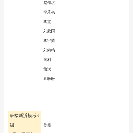
赵儒琪
李乐祺
李雯
刘欣雨
李宇茹
刘鸽鸣
闫利
詹斌
豆盼盼
鼓楼新沂模考
3
组
姜霞