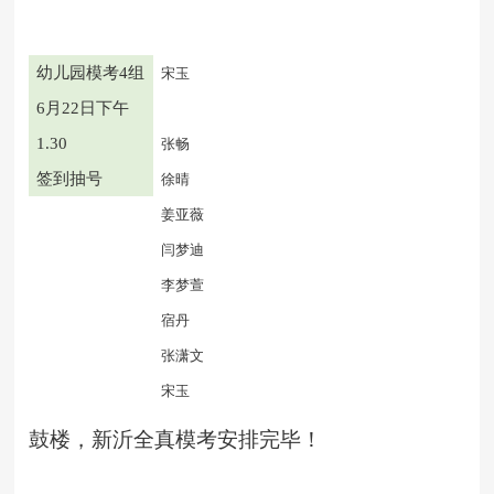
幼儿园模考
4组
宋玉
6月22日下午
1.30
张畅
签到抽号
徐晴
姜亚薇
闫梦迪
李梦萱
宿丹
张潇文
宋玉
鼓楼，新沂全真模考安排完毕！