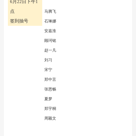
6月22日下午1
点
马腾飞
签到抽号
石琳娜
安嘉淮
顾珂铭
赵一凡
刘习
宋宁
郑中言
张恩畅
夏梦
郑宇桐
周颖文