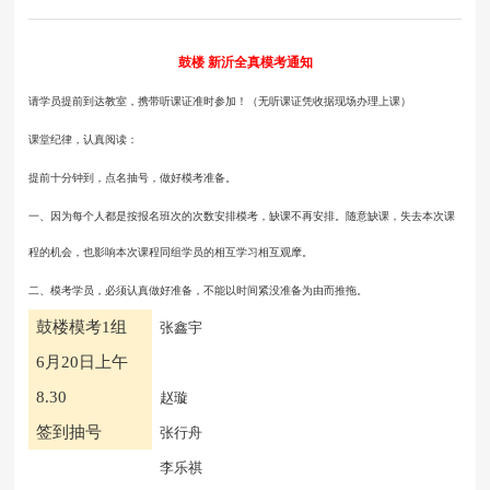
鼓楼
新沂
全真模考通知
请学员提前到达教室，携带听课证准时参加！（无听课证凭收据现场办理上课）
课堂纪律，认真阅读：
提前十分钟到，点名抽号，做好模考准备。
一、因为每个人都是按报名班次的次数安排模考，缺课不再安排。随意缺课，失去本次课
程的机会，也影响本次课程同组学员的相互学习相互观摩。
二、模考学员，必须认真做好准备，不能以时间紧没准备为由而推拖。
鼓楼模考
1组
张鑫宇
6月20日上午
8.30
赵璇
签到抽号
张行舟
李乐祺