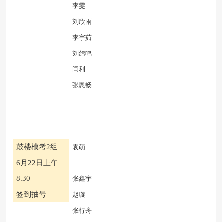
李雯
刘欣雨
李宇茹
刘鸽鸣
闫利
张恩畅
鼓楼模考
2组
袁萌
6月22日上午
8.30
张鑫宇
签到抽号
赵璇
张行舟