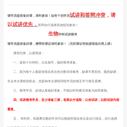
试讲和答辩冲突
，请
请学员提前备好课，准时参加！如有个别学员
以
试讲优先，
答辩自行选择其他组别参加！
生物
学科试讲模考
请学员提前备好课，携带听课证准时参加！（无听课证凭收据现场办理上课）
课堂纪律，认真阅读：
一、提前十分钟到，点名抽号，做好模考准备。
二、因为每个人都是按报名班次的次数安排模考，缺课不再安排。随意缺课，
失去本次课程的机会，也影响本次课程同组学员的相互学习相互观摩。
三、模考学员，必须认真做好准备，不能以时间紧没准备为由而推拖。
四、试讲模考学员，至少准备三课，老师从中选取，让你试讲，以防试讲内容
重复。
五 、有时间，有观摩次数的学员可以根据所报名班次及自己情况，自行选择