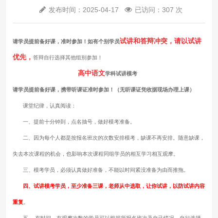
发布时间：2025-04-17
已访问：307 次
试讲和答辩冲突，请以试讲
请学员提前备好课，准时参加！如有个别学员
优先，
答辩自行选择其他组别参加！
高中语文
学科试讲模考
请学员提前备好课，携带听课证准时参加！（无听课证凭收据现场办理上课）
课堂纪律，认真阅读：
一、提前十分钟到，点名抽号，做好模考准备。
二、因为每个人都是按报名班次的次数安排模考，缺课不再安排。随意缺课，
失去本次课程的机会，也影响本次课程同组学员的相互学习相互观摩。
三、模考学员，必须认真做好准备，不能以时间紧没准备为由而推拖。
四、试讲模考学员，至少准备三课，老师从中选取，让你试讲，以防试讲内容
重复
。
五 、有时间，有观摩次数的学员可以根据所报名班次及自己情况，自行选择