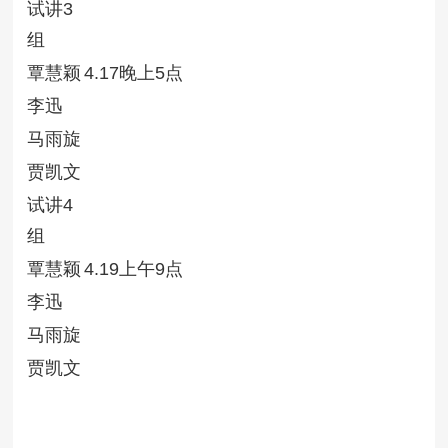
试讲3
组
覃慧颖
4.17晚上5点
李迅
马雨旋
贾凯文
试讲4
组
覃慧颖
4.19上午9点
李迅
马雨旋
贾凯文